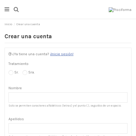
Inicio
Crear una cuenta
Crear una cuenta
¿Ya tiene una cuenta?
¡Inicie sesión!
Tratamiento
Sr.
Sra.
Nombre
Solo se permiten caracteres alfabéticos (letras) y el punto (.), seguidos de un espacio.
Apellidos