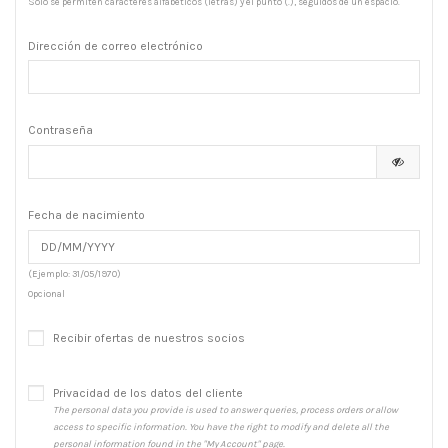
Solo se permiten caracteres alfabéticos (letras) y el punto (.), seguidos de un espacio.
Dirección de correo electrónico
Contraseña
Fecha de nacimiento
(Ejemplo: 31/05/1970)
Opcional
Recibir ofertas de nuestros socios
Privacidad de los datos del cliente
The personal data you provide is used to answer queries, process orders or allow
access to specific information. You have the right to modify and delete all the
personal information found in the "My Account" page.