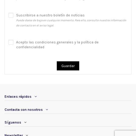
Suscribirse a nuestro boletín de noticias
Puede darse de baja en cualquier momento. Para ello, consulte nuestra información
de contacto en el aviso legal.
Acepto las condiciones generales y la política de
confidencialidad
Guardar
Enlaces rápidos
Contacta con nosotros
Síguenos
Newsletter